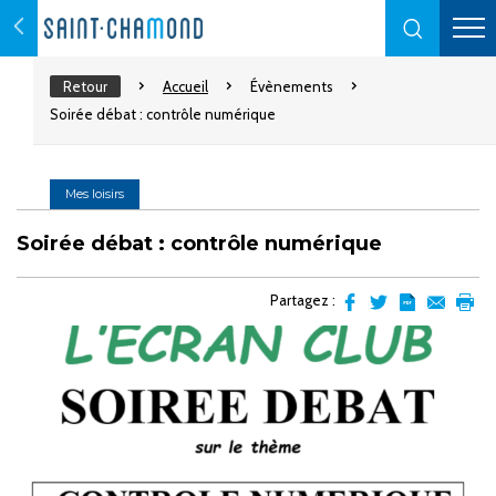
Retour
Accueil
Évènements
Soirée débat : contrôle numérique
Mes loisirs
Soirée débat : contrôle numérique
Partagez :
Partager
Partager
Transformer
Envoyer
Impr
sur
sur
l'article
par
facebook
Twitter
en
email
pdf