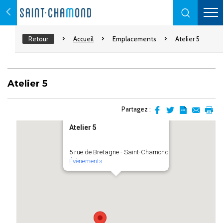
Retour
Accueil
Emplacements
Atelier 5
Atelier 5
Partagez :
Partager
Partager
Transformer
Envoyer
Impr
Atelier 5
sur
sur
l'article
par
facebook
Twitter
en
email
pdf
5 rue de Bretagne - Saint-Chamond
Évènements