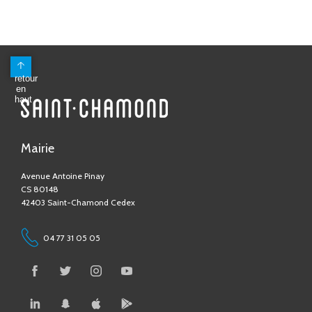
retour
en
haut
Mairie
Avenue Antoine Pinay
CS 80148
42403 Saint-Chamond Cedex
04 77 31 05 05