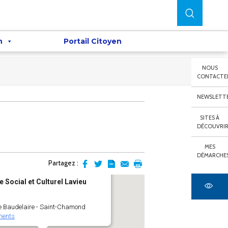
n
Portail Citoyen
NOUS
CONTACTE
NEWSLETT
SITES À
DÉCOUVRI
MES
DÉMARCHE
Partagez :
Partager
Partager
Transformer
Envoyer
Imprimer
e Social et Culturel Lavieu
sur
sur
l'article
par
facebook
Twitter
en
email
pdf
e Baudelaire - Saint-Chamond
ments