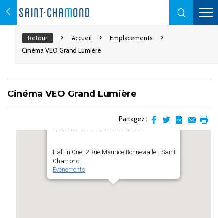
Retour
Accueil
Emplacements
Cinéma VEO Grand Lumière
Cinéma VEO Grand Lumière
Partagez :
Cinéma VEO Grand Lumière
Partager
Partager
Transformer
Envoyer
Impr
sur
sur
l'article
par
facebook
Twitter
en
email
Hall in One, 2 Rue Maurice Bonnevialle - Saint
pdf
Chamond
Évènements