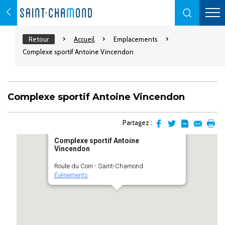
Retour
Accueil
Emplacements
Complexe sportif Antoine Vincendon
Complexe sportif Antoine Vincendon
Partagez :
Partager
Partager
Transformer
Envoyer
Impr
Complexe sportif Antoine
sur
sur
l'article
par
Vincendon
facebook
Twitter
en
email
pdf
Route du Coin - Saint-Chamond
Évènements