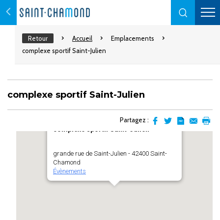
Retour
Accueil
Emplacements
complexe sportif Saint-Julien
complexe sportif Saint-Julien
Partagez :
complexe sportif Saint-Julien
Partager
Partager
Transformer
Envoyer
Impr
sur
sur
l'article
par
facebook
Twitter
en
email
grande rue de Saint-Julien - 42400 Saint-
pdf
Chamond
Évènements