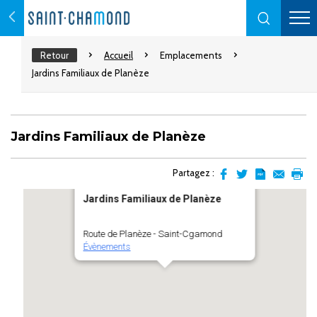
Retour
Accueil
Emplacements
Jardins Familiaux de Planèze
Jardins Familiaux de Planèze
Partagez :
Partager
Partager
Transformer
Envoyer
Impr
Jardins Familiaux de Planèze
sur
sur
l'article
par
facebook
Twitter
en
email
pdf
Route de Planèze - Saint-Cgamond
Évènements