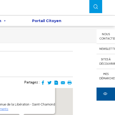
n
Portail Citoyen
NOUS
CONTACTE
NEWSLETT
SITES À
DÉCOUVRI
MES
DÉMARCHE
Partagez :
Partager
Partager
Transformer
Envoyer
Imprimer
sur
sur
l'article
par
facebook
Twitter
en
email
pdf
enue de la Libération - Saint-Chamond
ments