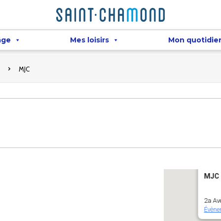
âge
Mes loisirs
Mon quotidie
MJC
MJC
2a Av
Évène