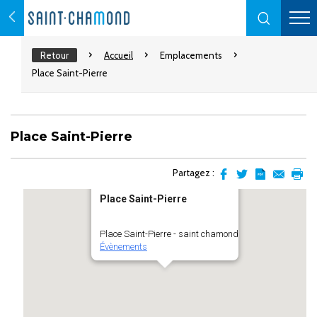
Retour
Accueil
Emplacements
Place Saint-Pierre
Place Saint-Pierre
Partagez :
Partager
Partager
Transformer
Envoyer
Impr
Place Saint-Pierre
sur
sur
l'article
par
facebook
Twitter
en
email
pdf
Place Saint-Pierre - saint chamond
Évènements