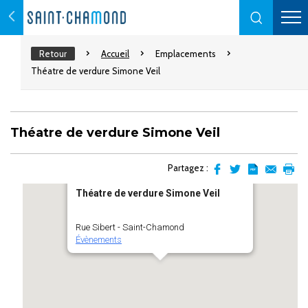
Retour
Accueil
Emplacements
Théatre de verdure Simone Veil
Théatre de verdure Simone Veil
Partagez :
Partager
Partager
Transformer
Envoyer
Impr
Théatre de verdure Simone Veil
sur
sur
l'article
par
facebook
Twitter
en
email
pdf
Rue Sibert - Saint-Chamond
Évènements