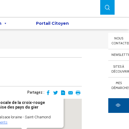
n
Portail Citoyen
NOUS
CONTACTE
NEWSLETT
SITES À
DÉCOUVRI
MES
DÉMARCHE
Partagez :
Partager
Partager
Transformer
Envoyer
Imprimer
locale de la croix-rouge
sur
sur
l'article
par
ise des pays du gier
facebook
Twitter
en
email
pdf
 alsace loraine - Saint-Chamond
ents