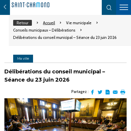
Retour
Accueil
Vie municipale
Conseils municipaux – Délibérations
Délibérations du conseil municipal – Séance du 23 juin 2026
Ma ville
Délibérations du conseil municipal –
Séance du 23 juin 2026
Partagez :
Partager
Partager
Transformer
Envoyer
Impr
sur
sur
l'article
par
facebook
Twitter
en
email
pdf