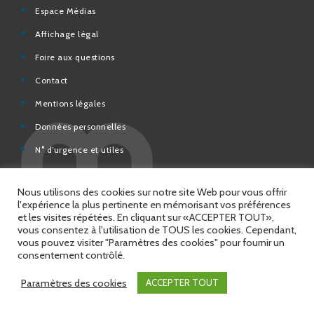
Affichage légal
Foire aux questions
Contact
Mentions légales
Données personnelles
N° d’urgence et utiles
Charte de modération et de bonne conduite des Réseaux
sociaux de la Ville de Saint-Chamond
Espace Citoyens – démarches en ligne
Nous utilisons des cookies sur notre site Web pour vous offrir
l'expérience la plus pertinente en mémorisant vos préférences
et les visites répétées. En cliquant sur «ACCEPTER TOUT»,
vous consentez à l'utilisation de TOUS les cookies. Cependant,
vous pouvez visiter "Paramètres des cookies" pour fournir un
© 2026 Copyright Ville de Saint-Chamond
consentement contrôlé.
Site réalisé par
Intuitiv Interactive
Paramètres des cookies
ACCEPTER TOUT