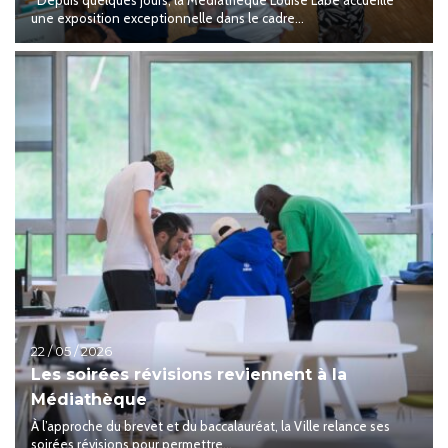
une exposition exceptionnelle dans le cadre...
22 / 05 / 2026
Les soirées révisions reviennent à la
Médiathèque
À l’approche du brevet et du baccalauréat, la Ville relance ses
soirées révisions pour permettre...